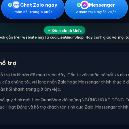
Chat Zalo ngay
Messenger
Phản hồi trong 5 phút
Admin trực tuyến 24/7
✓ Kênh chính thức
ok gắn trên website này là của LienQuanShop. Hãy cảnh giác với mọi t
hỗ trợ
 trợ tài khoản đã mua trước đây, Cần tư vấn hoặc có bất kỳ nhu c
ụ của chúng tôi, vui lòng nhắn Zalo hoặc Messenger chính thức ở 
ản hồi nhanh trong giờ làm việc.
t số quy định mới, LienQuanShop đã ngừng NGỪNG HOẠT ĐỘNG. Tuy
tục Hoạt Động và hỗ trợ khách tận tình qua Zalo, Messenger chính