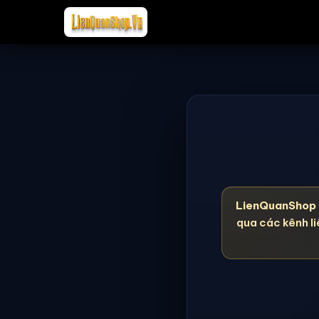
LienQuanShop
qua các kênh li