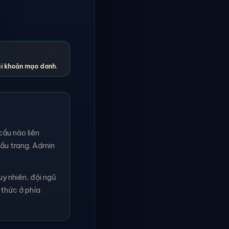
ài khoản mạo danh.
ầu nào liên
đầu trang. Admin
 nhiên, đội ngũ
 thức ở phía