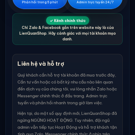
Phản hồi trong 5 phút
Admin trực tuyến 24/7
✓ Kênh chính thức
Chỉ Zalo & Facebook gắn trên website này là của
LienQuanShop. Hãy cảnh giác với mọi tài khoản mạo
danh.
Liên hệ và hỗ trợ
Quý khách cần hỗ trợ tài khoản đã mua trước đây,
Cần tư vấn hoặc có bất kỳ nhu cầu nào liên quan
đến dịch vụ của chúng tôi, vui lòng nhắn Zalo hoặc
Messenger chính thức ở đầu trang. Admin trực
tuyến và phản hồi nhanh trong giờ làm việc.
Hiện tại, do một số quy định mới, LienQuanShop đã
ngừng NGỪNG HOẠT ĐỘNG. Tuy nhiên, đội ngũ
admin vẫn tiếp tục Hoạt Động và hỗ trợ khách tận
tình qua Zalo, Messenger chính thức ở phía trên.