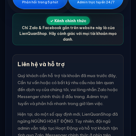
Phản hồi trong 5 phút
Admin trực tuyến 24/7
✓ Kênh chính thức
Chỉ Zalo & Facebook gắn trên website này là của
LienQuanShop. Hãy cảnh giác với mọi tài khoản mạo
danh.
Liên hệ và hỗ trợ
Quý khách cần hỗ trợ tài khoản đã mua trước đây,
Cần tư vấn hoặc có bất kỳ nhu cầu nào liên quan
đến dịch vụ của chúng tôi, vui lòng nhắn Zalo hoặc
Messenger chính thức ở đầu trang. Admin trực
tuyến và phản hồi nhanh trong giờ làm việc.
Hiện tại, do một số quy định mới, LienQuanShop đã
ngừng NGỪNG HOẠT ĐỘNG. Tuy nhiên, đội ngũ
admin vẫn tiếp tục Hoạt Động và hỗ trợ khách tận
tình qua Zalo, Messenger chính thức ở phía trên.