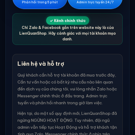
Phản hồi trong 5 phút
Admin trực tuyến 24/7
✓ Kênh chính thức
Chỉ Zalo & Facebook gắn trên website này là của
LienQuanShop. Hãy cảnh giác với mọi tài khoản mạo
danh.
Liên hệ và hỗ trợ
Quý khách cần hỗ trợ tài khoản đã mua trước đây,
Cần tư vấn hoặc có bất kỳ nhu cầu nào liên quan
đến dịch vụ của chúng tôi, vui lòng nhắn Zalo hoặc
Messenger chính thức ở đầu trang. Admin trực
tuyến và phản hồi nhanh trong giờ làm việc.
Hiện tại, do một số quy định mới, LienQuanShop đã
ngừng NGỪNG HOẠT ĐỘNG. Tuy nhiên, đội ngũ
admin vẫn tiếp tục Hoạt Động và hỗ trợ khách tận
tình qua Zalo, Messenger chính thức ở phía trên.